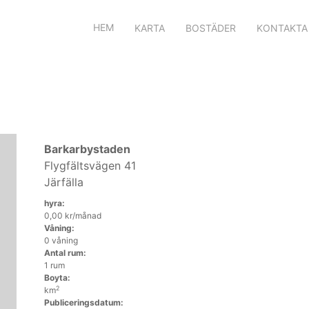
HEM
KARTA
BOSTÄDER
KONTAKTA
Barkarbystaden
Flygfältsvägen 41
Järfälla
hyra:
0,00 kr/månad
Våning:
0 våning
Antal rum:
1 rum
Boyta:
2
km
Publiceringsdatum: